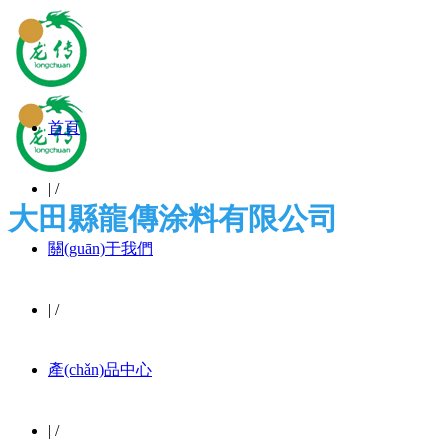
首頁
|
/
大田縣龍傳涂料有限公司
關(guān)于我們
|
/
產(chǎn)品中心
|
/