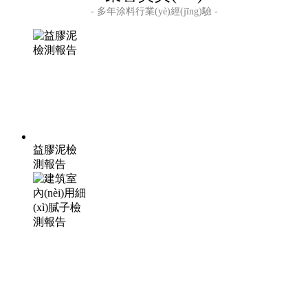
- 多年涂料行業(yè)經(jīng)驗 -
益膠泥檢
測報告