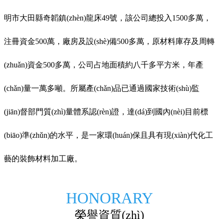
明市大田縣奇韜鎮(zhèn)龍床49號，該公司總投入1500
多萬，
注冊資金
500萬，廠房及設(shè)備500多萬，原材料庫存及周轉
(zhuǎn)資金500多萬，公司占地面積約八千多平方米，年產
(chǎn)量一萬多噸。所屬產(chǎn)品已通過國家技術(shù)監
(jiān)督部門質(zhì)量體系認(rèn)證，達(dá)到國內(nèi)目前標
(biāo)準(zhǔn)的水平，是一家環(huán)保且具有現(xiàn)代化工
藝的裝飾材料加工廠。
HONORARY
榮譽資質(zhì)