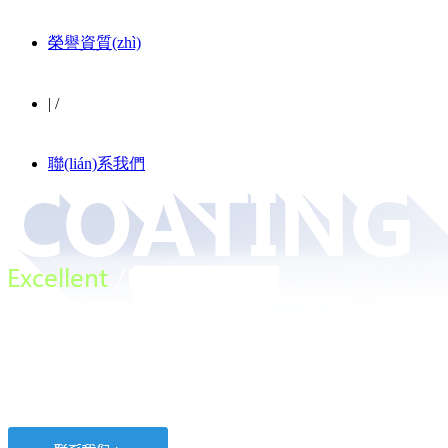
榮譽資質(zhì)
|
/
聯(lián)系我們